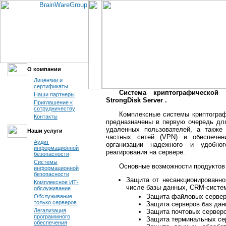
О компании
Лицензии и
сертификаты
Система криптографической
Наши партнеры
StrongDisk Server .
Приглашение к
сотрудничеству
Комплексные системы криптогра
Контакты
предназначены в первую очередь дл
удаленных пользователей, а также
Наши услуги
частных сетей (VPN) и обеспечен
Аудит
организации надежного и удобног
информационной
реагирования на сервере.
безопасности
Системы
Основные возможности продуктов с
информационной
безопасности
Защита от несанкционированно
Комплексное ИТ-
числе базы данных, CRM-систем
обслуживание
Защита файловых серве
Обслуживание
только серверов
Защита серверов баз да
Легализация
Защита почтовых сервер
программного
Защита терминальных се
обеспечения