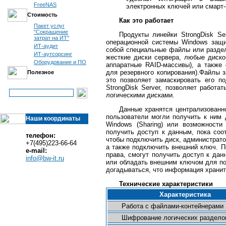
FreeNAS
электронных ключей или смарт-
Стоимость
Как это работает
Пакет услуг
"Сокращение
Продукты линейки StrongDisk Se
затрат на ИТ"
операционной системы Windows защи
ИТ-аудит
собой специальные файлы или разде
ИТ-аутсорсинг
жесткие диски сервера, любые диско
Оборудование и ПО
аппаратные RAID-массивы), а также
для резервного копирования).Файлы 
Полезное
это позволяет замаскировать его п
StrongDisk Server, позволяет работ
логическими дисками.
Данные хранятся централизованн
пользователи могли получить к ним 
Наши координаты
Windows (Sharing) или возможности 
получить доступ к данным, пока соо
телефон:
чтобы подключить диск, администрато
+7(495)223-66-64
а также подключить внешний ключ. П
e-mail:
права, смогут получить доступ к да
info@bw-it.ru
или обладать внешним ключом для по
догадываться, что информация хранит
Технические характеристики
Характеристика
Работа с файлами-контейнерами
Шифрование логических раздело