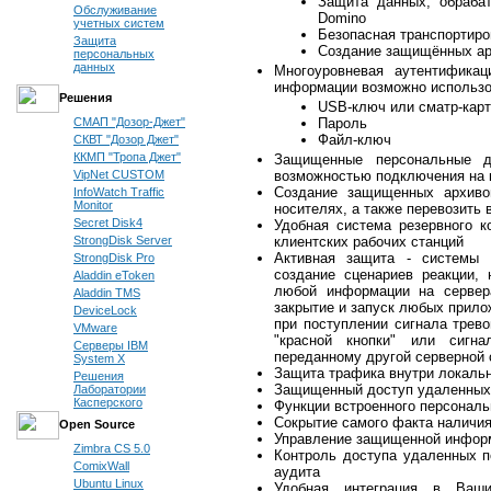
Защита данных, обраба
Обслуживание
Domino
учетных систем
Безопасная транспортиро
Защита
Создание защищённых ар
персональных
данных
Многоуровневая аутентифика
информации возможно использо
Решения
USB-ключ или сматр-кар
СМАП "Дозор-Джет"
Пароль
Файл-ключ
СКВТ "Дозор Джет"
ККМП "Тропа Джет"
Защищенные персональные д
VipNet CUSTOM
возможностью подключения на 
Создание защищенных архиво
InfoWatch Traffic
Monitor
носителях, а также перевозить 
Secret Disk4
Удобная система резервного 
StrongDisk Server
клиентских рабочих станций
Активная защита - системы э
StrongDisk Pro
создание сценариев реакции, 
Aladdin eToken
любой информации на сервера
Aladdin TMS
закрытие и запуск любых прило
DeviceLock
при поступлении сигнала трев
VMware
"красной кнопки" или сигна
Серверы IBM
переданному другой серверной 
System X
Защита трафика внутри локальны
Решения
Защищенный доступ удаленных 
Лаборатории
Касперского
Функции встроенного персонально
Сокрытие самого факта наличи
Open Source
Управление защищенной инфор
Zimbra CS 5.0
Контроль доступа удаленных 
ComixWall
аудита
Ubuntu Linux
Удобная интеграция в Ваш