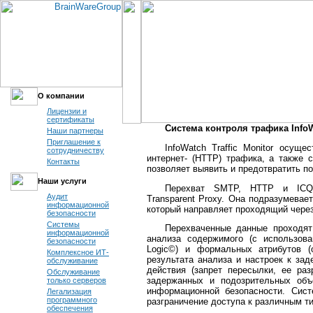
О компании
Лицензии и
сертификаты
Система контроля трафика InfoWa
Наши партнеры
Приглашение к
InfoWatch Traffic Monitor осущ
сотрудничеству
интернет- (HTTP) трафика, а также 
Контакты
позволяет выявить и предотвратить 
Наши услуги
Перехват SMTP, HTTP и ICQ-т
Аудит
Transparent Proxy. Она подразумевае
информационной
который направляет проходящий через
безопасности
Системы
Перехваченные данные проходят
информационной
анализа содержимого (с использова
безопасности
Logic©) и формальных атрибутов (о
Комплексное ИТ-
результата анализа и настроек к за
обслуживание
действия (запрет пересылки, ее ра
Обслуживание
задержанных и подозрительных объ
только серверов
информационной безопасности. Сис
Легализация
программного
разграничение доступа к различным 
обеспечения