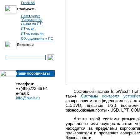
FreeNAS
Стоимость
Пакет услуг
"Сокращение
затрат на ИТ"
ИТ-аудит
ИТ-аутсорсинг
Оборудование и ПО
Полезное
Наши координаты
телефон:
+7(495)223-66-64
Составной частью InfoWatch Traff
e-mail:
также
Системы контроля устройс
info@bw-it.ru
копированием конфиденциальных доку
CD/DVD, внешние USB носители 
разнообразные порты - USD, LPT, COM
Агенты такой системы размещаю
управление ими осуществляется че
находится за пределами корпорати
пользователя и проверяет совершае
безопасности.