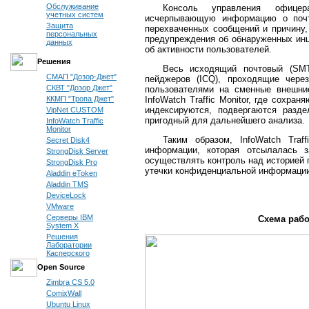
Обслуживание
Консоль управления офицера
учетных систем
исчерпывающую информацию о почто
Защита
перехваченных сообщений и причину,
персональных
предупреждения об обнаруженных инц
данных
об активности пользователей.
Решения
Весь исходящий почтовый (SMTP
СМАП "Дозор-Джет"
пейджеров (ICQ), проходящие через
СКВТ "Дозор Джет"
пользователями на сменные внешни
InfoWatch Traffic Monitor, где сохр
ККМП "Тропа Джет"
индексируются, подвергаются разде
VipNet CUSTOM
пригодный для дальнейшего анализа.
InfoWatch Traffic
Monitor
Таким образом, InfoWatch Traf
Secret Disk4
информации, которая отсылалась з
StrongDisk Server
осуществлять контроль над историей 
StrongDisk Pro
утечки конфиденциальной информации
Aladdin eToken
Aladdin TMS
DeviceLock
VMware
Серверы IBM
Схема работ
System X
Решения
Лаборатории
Касперского
Open Source
Zimbra CS 5.0
ComixWall
Ubuntu Linux